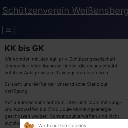
Schützenverein Weißensberg
KK bis GK
Wir konnten mit den Kgl. priv. Schützengesellschaft
Lindau eine Vereinbahrung finden, die es uns erlaubt
auf ihrer Anlage unsere Trainings durchzuführen.
Es steht uns hierfür der Unterirdische Stand zur
Verfügung .
Auf 6 Bahnen kann auf 25m, 50m und 100m mit Lang-
und Kurzwaffen bis 7500 Joule Mündungsenergie
geschossen werden, Schwarzpulverwaffen sind nicht
zugelassen.
Wir benutzen Cookies